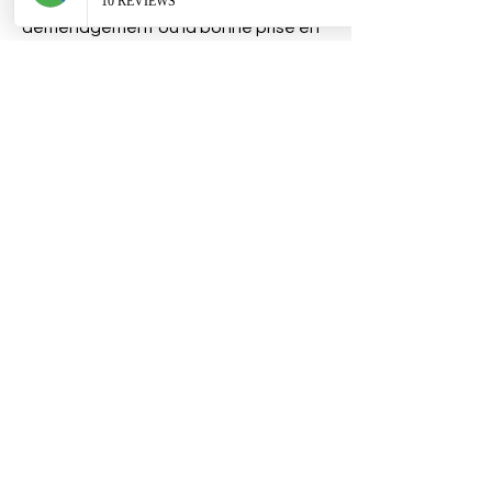
déménagement ou la bonne prise en
charge de vos marchandises et de
votre livraison.
Vous communiquer un devis pour la
réalisation de la prestation
demandée.
Pour Le déménagement:
Selon la formule choisie.
Pour transport de marchandises:
Tout type de marchandises:
Transport d'enveloppes,