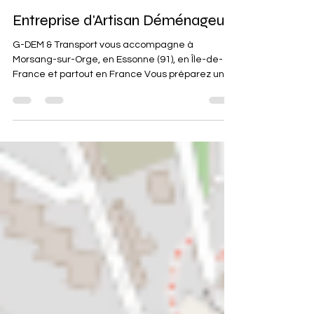
gautierdemenagemen
16 sept. 2025
2 min de lecture
Entreprise d'Artisan Déménageur
G-DEM & Transport vous accompagne à
Morsang-sur-Orge, en Essonne (91), en Île-de-
France et partout en France Vous préparez un
déménagement à Morsang-sur-Orge, dans le
département de l’Essonne (91), ou ailleurs en Île-
de-France ?